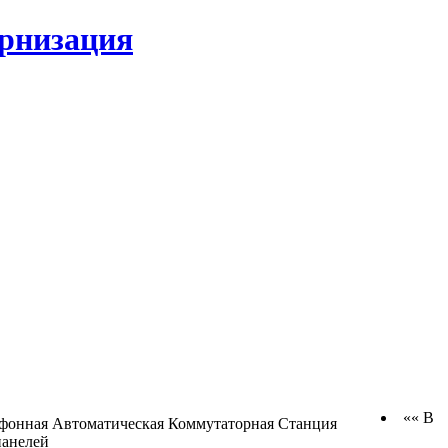
ернизация
«« В
фонная Автоматическая Коммутаторная Станция
панелей