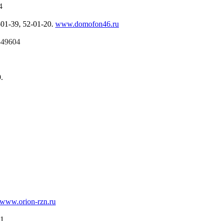
4
01-39, 52-01-20.
www.domofon46.ru
349604
9
.
www.
orion-rzn.ru
-1