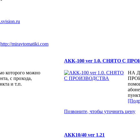
vision.ru
.
http://miravtomatiki.com
АКК-100 ver 1.0. СНЯТО С П
ью которого можно
НА 
нта, с прохода,
ПРОИ
кта и т.п.
помо
абоне
пункт
[Подр
Позвоните, чтобы уточнить цену
АКК10/40 ver 1.21