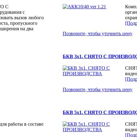
О С
Комп
удования с
орган
зовать вызов любого
охран
оста, пропускного
[Подр
сширения на два
Позвоните, чтобы уточнить цену
БКВ 3х1. СНЯТО С ПРОИЗВОД
СНЯТ
видео
[Подр
Позвоните, чтобы уточнить цену
БКВ 5х1. СНЯТО С ПРОИЗВОД
ля работы в составе
СНЯТ
видео
[Подр