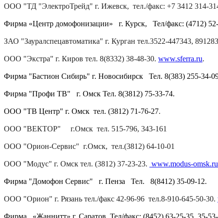
ООО "ТД "ЭлектроТрейд" г. Ижевск, тел./факс:
+7 3412 314-31
Фирма «Центр домофонизации» г. Курск, Тел/факс: (4712) 52-
ЗАО "Зауралспецавтоматика" г. Курган тел.
3522-447343,
89128
ООО "Экстра" г. Киров тел. 8(8332) 38-48-30.
www.sferra.ru
.
Фирма "Бастион Сибирь" г. Новосибирск Тел. 8(383) 255-34-0
Фирма "Профи ТВ" г. Омск Тел. 8(3812) 75-33-74.
ООО "ТВ Центр" г. Омск тел. (3812) 71-76-27
.
ООО "ВЕКТОР" г.Омск тел. 515-796, 343-161
ООО "Орион-Сервис" г.Омск, тел.
(3812) 64-10-01
ООО "Модус" г. Омск тел.
(3812) 37-23-23.
www.modus-omsk.ru
Фирма "Домофон Сервис" г. Пенза Тел. 8(8412) 35-09-12.
ООО "Орион" г. Рязань тел./факс 42-96-96 тел.
8-910-645-50-30.
Фирма «Жаннитт» г. Саратов Тел/факс: (8452) 63-25-35, 35-53