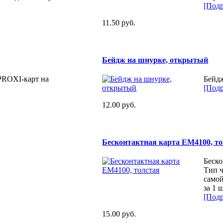
[Подр
11.50 руб.
Бейдж на шнурке, открытый
PROXI-карт на
Бейд
[Подр
12.00 руб.
Бесконтактная карта ЕМ4100, т
Беско
Тип 
самой
за 1 
[Подр
15.00 руб.