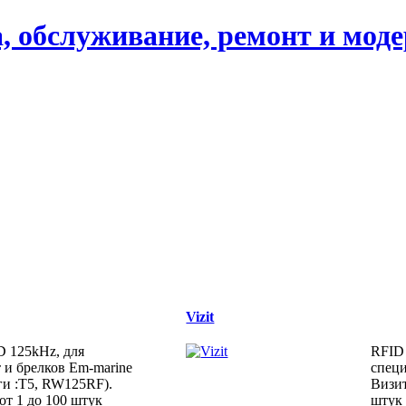
, обслуживание, ремонт и мод
Vizit
D 125kHz, для
RFID 
 и брелков Em-marine
спец
оги :T5, RW125RF).
Визит
от 1 до 100 штук
штук