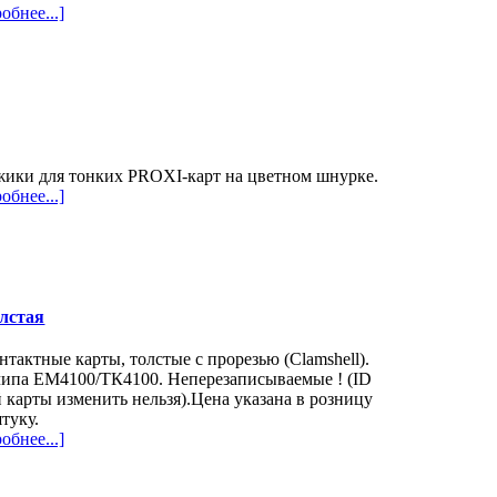
обнее...]
жики для тонких PROXI-карт на цветном шнурке.
обнее...]
олстая
нтактные карты, толстые с прорезью (Clamshell).
чипа EM4100/ТК4100. Неперезаписываемые ! (ID
 карты изменить нельзя).Цена указана в розницу
штуку.
обнее...]