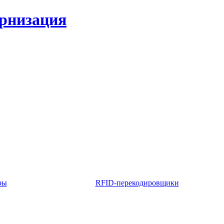
ернизация
ры
RFID-перекодировщики